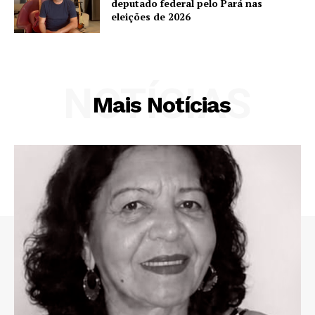
deputado federal pelo Pará nas
eleições de 2026
NOTÍCIAS
Mais Notícias