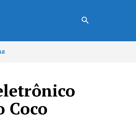
LE
letrônico
o Coco