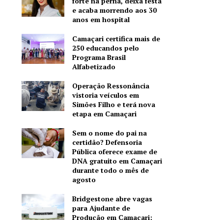
forte na perna, deixa festa
e acaba morrendo aos 30
anos em hospital
Camaçari certifica mais de
250 educandos pelo
Programa Brasil
Alfabetizado
Operação Ressonância
vistoria veículos em
Simões Filho e terá nova
etapa em Camaçari
Sem o nome do pai na
certidão? Defensoria
Pública oferece exame de
DNA gratuito em Camaçari
durante todo o mês de
agosto
Bridgestone abre vagas
para Ajudante de
Produção em Camaçari;