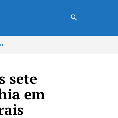
LE
s sete
ahia em
rais