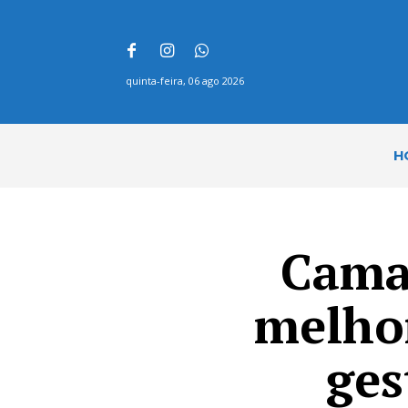
quinta-feira, 06 ago 2026
H
Camaç
melhor
ges