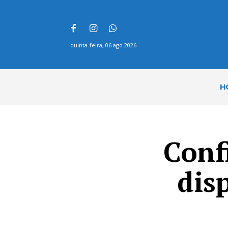
quinta-feira, 06 ago 2026
H
Conf
dis