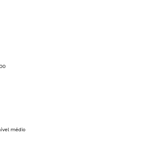
00
ível médio