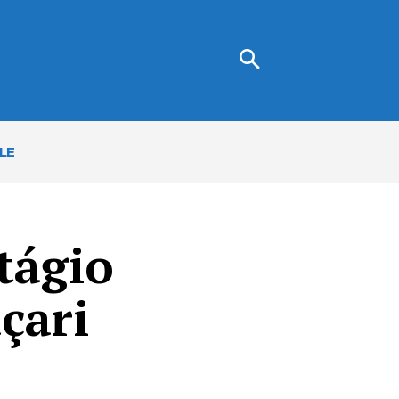
LE
tágio
çari