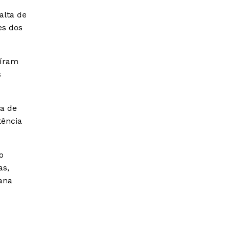
alta de
es dos
aíram
s
sa de
tência
o
as,
ana