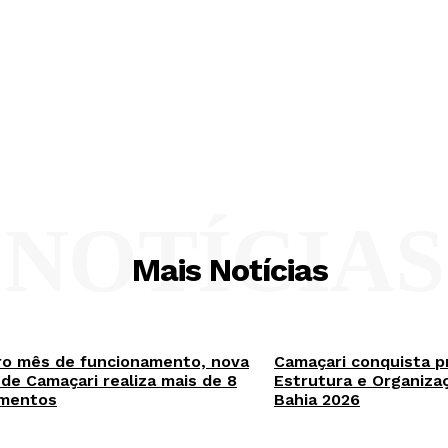
NOTÍCIAS
Mais Notícias
ro mês de funcionamento, nova
Camaçari conquista p
a de Camaçari realiza mais de 8
Estrutura e Organiza
imentos
Bahia 2026