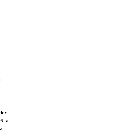
m
das
6, a
la