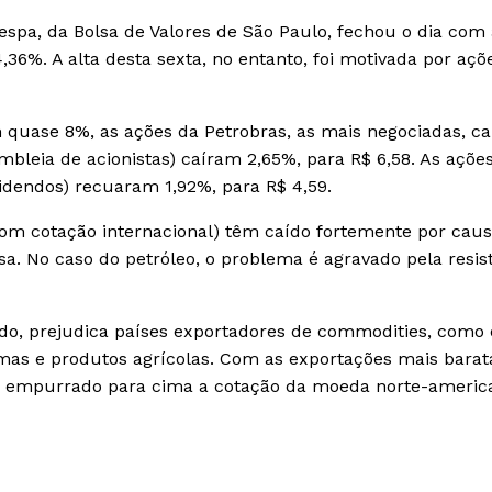
ovespa, da Bolsa de Valores de São Paulo, fechou o dia com 
,36%. A alta desta sexta, no entanto, foi motivada por açõ
am quase 8%, as ações da Petrobras, as mais negociadas, c
embleia de acionistas) caíram 2,65%, para R$ 6,58. As açõe
videndos) recuaram 1,92%, para R$ 4,59.
om cotação internacional) têm caído fortemente por cau
. No caso do petróleo, o problema é agravado pela resis
o, prejudica países exportadores de commodities, como 
mas e produtos agrícolas. Com as exportações mais barat
m empurrado para cima a cotação da moeda norte-americ