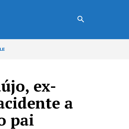
LE
újo, ex-
acidente a
o pai