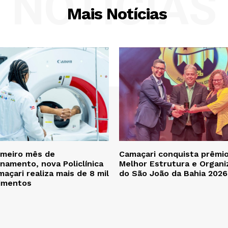
NOTÍCIAS
Mais Notícias
imeiro mês de
Camaçari conquista prêmi
namento, nova Policlínica
Melhor Estrutura e Organi
açari realiza mais de 8 mil
do São João da Bahia 2026
imentos