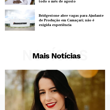
todo o mês de agosto
Bridgestone abre vagas para Ajudante
de Produção em Camaçari; não é
exigida experiência
NOTÍCIAS
Mais Notícias