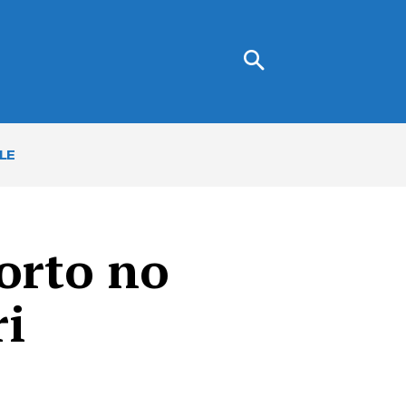
LE
orto no
i