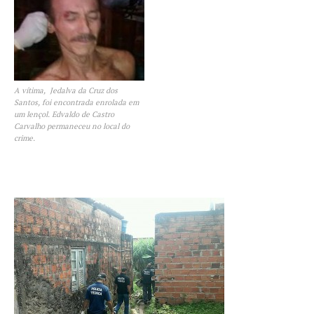
A vítima, Jedalva da Cruz dos
Santos, foi encontrada enrolada em
um lençol. Edvaldo de Castro
Carvalho permaneceu no local do
crime.