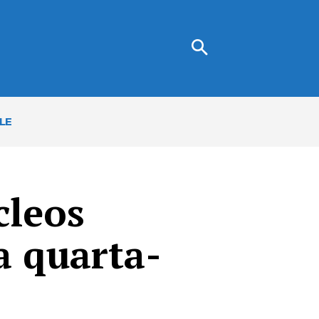
LE
cleos
a quarta-