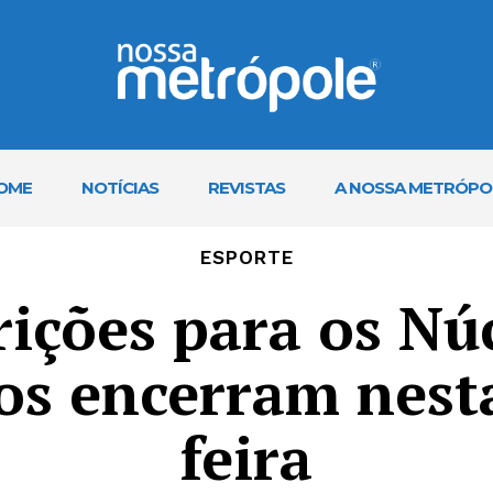
OME
NOTÍCIAS
REVISTAS
A NOSSA METRÓPO
ESPORTE
rições para os Nú
os encerram nest
feira