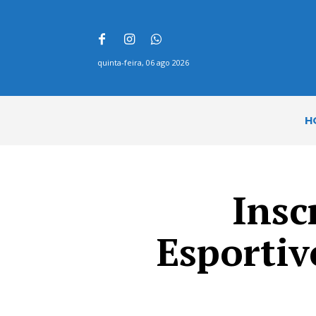
quinta-feira, 06 ago 2026
H
Insc
Esportiv