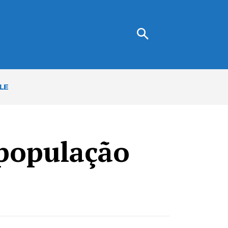
LE
 população