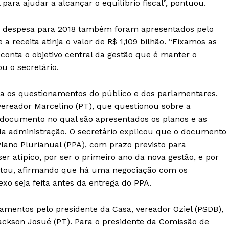
ara ajudar a alcançar o equilíbrio fiscal”, pontuou.
a e despesa para 2018 também foram apresentados pelo
 a receita atinja o valor de R$ 1,109 bilhão. “Fixamos as
onta o objetivo central da gestão que é manter o
ou o secretário.
ra os questionamentos do público e dos parlamentares.
vereador Marcelino (PT), que questionou sobre a
 documento no qual são apresentados os planos e as
da administração. O secretário explicou que o documento
ano Plurianual (PPA), com prazo previsto para
er atípico, por ser o primeiro ano da nova gestão, e por
ntou, afirmando que há uma negociação com os
xo seja feita antes da entrega do PPA.
mentos pelo presidente da Casa, vereador Oziel (PSDB),
Jackson Josué (PT). Para o presidente da Comissão de