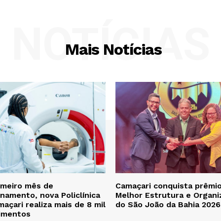
NOTÍCIAS
Mais Notícias
imeiro mês de
Camaçari conquista prêmi
namento, nova Policlínica
Melhor Estrutura e Organi
açari realiza mais de 8 mil
do São João da Bahia 2026
imentos