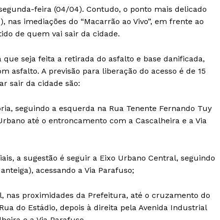
egunda-feira (04/04). Contudo, o ponto mais delicado
), nas imediações do “Macarrão ao Vivo”, em frente ao
ido de quem vai sair da cidade.
a que seja feita a retirada do asfalto e base danificada,
 asfalto. A previsão para liberação do acesso é de 15
ar sair da cidade são:
oria, seguindo a esquerda na Rua Tenente Fernando Tuy
 Urbano até o entroncamento com a Cascalheira e a Via
ais, a sugestão é seguir a Eixo Urbano Central, seguindo
anteiga), acessando a Via Parafuso;
Sul, nas proximidades da Prefeitura, até o cruzamento do
ua do Estádio, depois à direita pela Avenida Industrial
eira e a Via Parafuso.