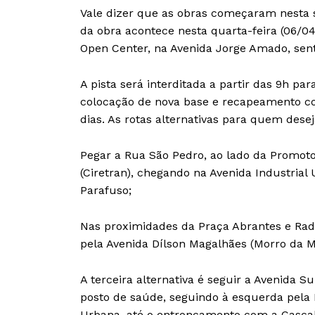
Vale dizer que as obras começaram nesta s
da obra acontece nesta quarta-feira (06/04
Open Center, na Avenida Jorge Amado, sent
A pista será interditada a partir das 9h par
colocação de nova base e recapeamento com
dias. As rotas alternativas para quem desej
Pegar a Rua São Pedro, ao lado da Promot
(Ciretran), chegando na Avenida Industrial
Parafuso;
Nas proximidades da Praça Abrantes e Radi
pela Avenida Dílson Magalhães (Morro da M
A terceira alternativa é seguir a Avenida 
posto de saúde, seguindo à esquerda pela R
Urbana, até o entroncamento com a Cascalh