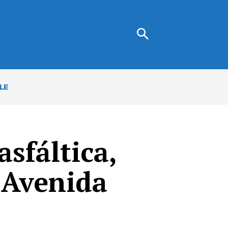
LE
sfáltica,
 Avenida