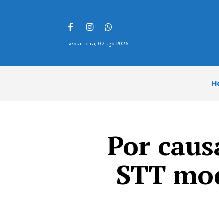
sexta-feira, 07 ago 2026
H
Por caus
STT mod