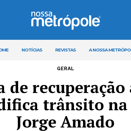
OME
NOTÍCIAS
REVISTAS
A NOSSA METRÓPO
GERAL
a de recuperação a
ifica trânsito na
Jorge Amado