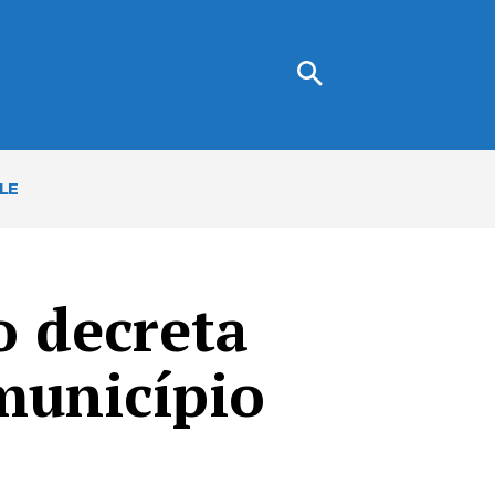
LE
o decreta
município