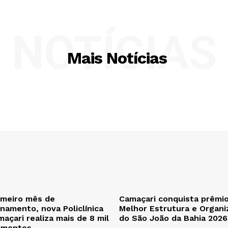
NOTÍCIAS
Mais Notícias
imeiro mês de
Camaçari conquista prêmi
namento, nova Policlínica
Melhor Estrutura e Organi
açari realiza mais de 8 mil
do São João da Bahia 2026
imentos