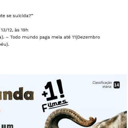
e se suicida?”
13/12, às 19h
ia). – Todo mundo paga meia até 11|Dezembro
éu).