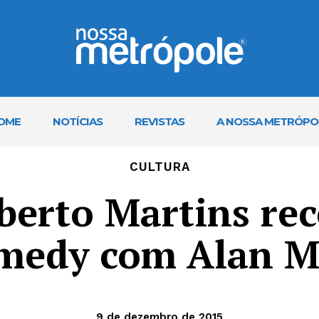
OME
NOTÍCIAS
REVISTAS
A NOSSA METRÓPO
CULTURA
berto Martins re
medy com Alan M
9 de dezembro de 2015