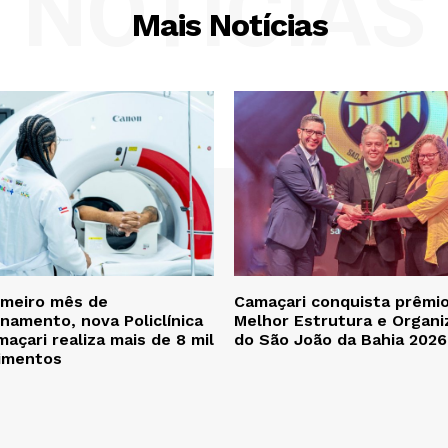
NOTÍCIAS
Mais Notícias
imeiro mês de
Camaçari conquista prêmi
namento, nova Policlínica
Melhor Estrutura e Organi
açari realiza mais de 8 mil
do São João da Bahia 2026
imentos