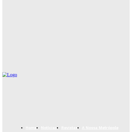
Em primeiro mês de funcionamento, nova Policlínica
de Camaçari realiza mais de 8 mil atendimentos
Camaçari conquista prêmios de Melhor Estrutura e
Organização do São João da Bahia 2026
Vacina contra a dengue está disponível na rede
pública de Camaçari para jovens de 10 a 14 anos
Home
Notícias
Revistas
A Nossa Metrópole