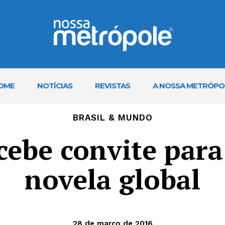
OME
NOTÍCIAS
REVISTAS
A NOSSA METRÓPO
BRASIL & MUNDO
cebe convite par
novela global
28 de março de 2016