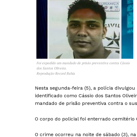
Foi expedido um mandado de prisão preventiva contra Cássio
dos Santos Oliveira.
Reprodução Record Bahia
Nesta segunda-feira (5), a polícia divulgo
identificado como Cássio dos Santos Olive
mandado de prisão preventiva contra o sus
O corpo do policial foi enterrado cemitério
O crime ocorreu na noite de sábado (3), n