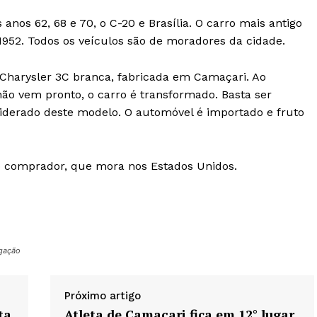
os 62, 68 e 70, o C-20 e Brasília. O carro mais antigo
952. Todos os veículos são de moradores da cidade.
Charysler 3C branca, fabricada em Camaçari. Ao
não vem pronto, o carro é transformado. Basta ser
iderado deste modelo. O automóvel é importado e fruto
 o comprador, que mora nos Estados Unidos.
lgação
Próximo artigo
ta
Atleta de Camaçari fica em 12° lugar