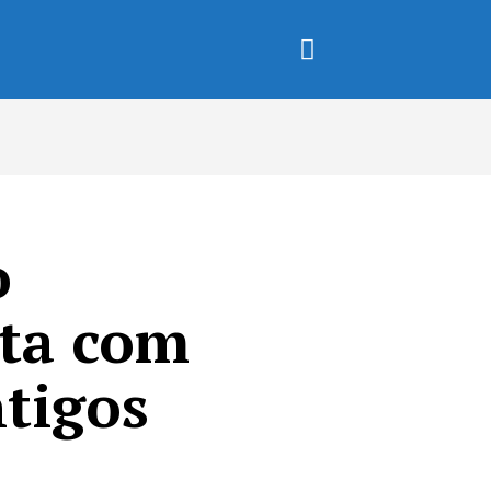
MORE
o
ta com
ntigos